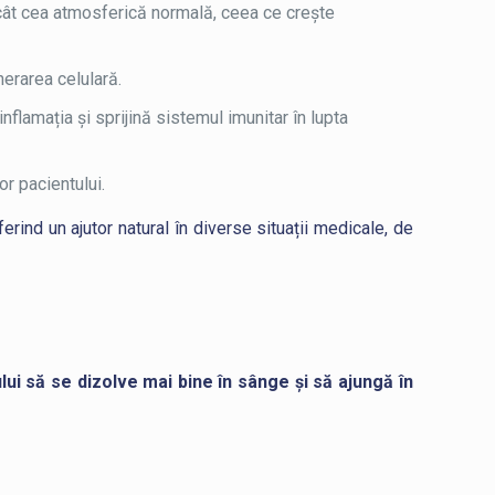
ecât cea atmosferică normală, ceea ce crește
nerarea celulară.
lamația și sprijină sistemul imunitar în lupta
r pacientului.
oferind un ajutor natural în diverse situații medicale, de
i să se dizolve mai bine în sânge și să ajungă în