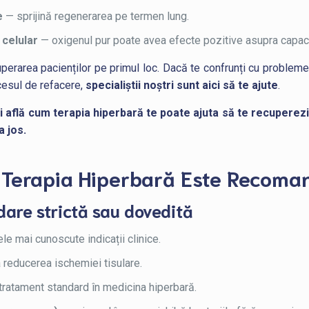
e
— sprijină regenerarea pe termen lung.
 celular
— oxigenul pur poate avea efecte pozitive asupra capacit
erarea pacienților pe primul loc. Dacă te confrunți cu probleme d
ocesul de refacere,
specialiștii noștri sunt aici să te ajute
.
i află cum terapia hiperbară te poate ajuta să te recuperezi
a jos.
are Terapia Hiperbară Este Recom
dare strictă sau dovedită
le mai cunoscute indicații clinice.
a reducerea ischemiei tisulare.
tratament standard în medicina hiperbară.