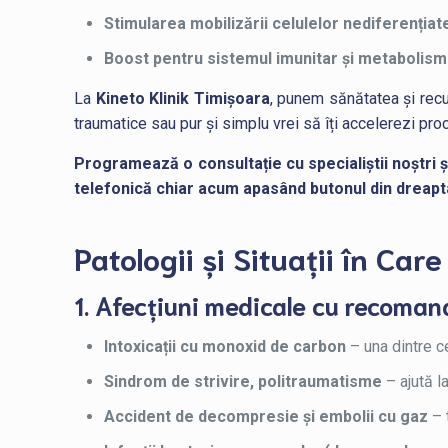
Stimularea mobilizării celulelor nediferențiat
Boost pentru sistemul imunitar și metabolism
La
Kineto Klinik Timișoara
, punem sănătatea și recup
traumatice sau pur și simplu vrei să îți accelerezi pr
Programează o consultație cu specialiștii noștri ș
telefonică chiar acum apasând butonul din dreapt
Patologii și Situații în C
1. Afecțiuni medicale cu recoman
Intoxicații cu monoxid de carbon
– una dintre ce
Sindrom de strivire, politraumatisme
– ajută l
Accident de decompresie și embolii cu gaz
– 