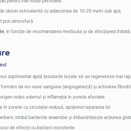
ă sau pentru mai multe persoane.
 de obicei echivalentă cu adâncimea de 10-20 metri sub apă.
t prin atmosferă.
te
, în funcție de recomandarea medicului și de afecțiunea tratată
are
ând:
ul suplimentar ajută țesuturile lezate să se regenereze mai rap
formării de noi vase sanguine (angiogeneză) și activarea fibrobl
oxigen reduc edemul și inflamația în zonele afectate.
 în zonele cu circulație redusă, sprijinind repararea lor.
erbaric inhibă bacteriile anaerobe și îmbunătățește acțiunea glob
cul de infecții cu bacterii rezistente.