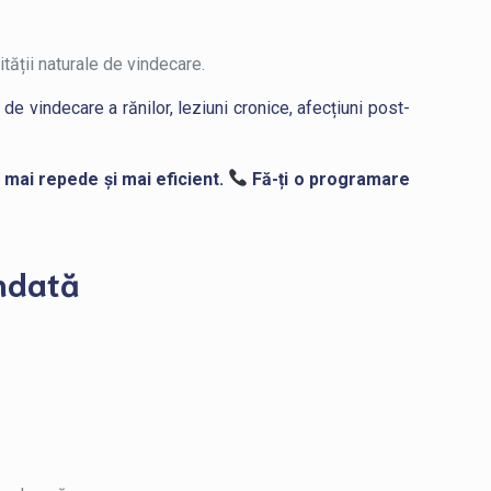
ății naturale de vindecare.
e vindecare a rănilor, leziuni cronice, afecțiuni post-
 mai repede și mai eficient.
Fă-ți o programare
andată