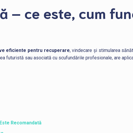
ă – ce este, cum fun
ive eficiente pentru recuperare
, vindecare și stimularea sănă
a futuristă sau asociată cu scufundările profesionale, are aplicaț
ră Este Recomandată