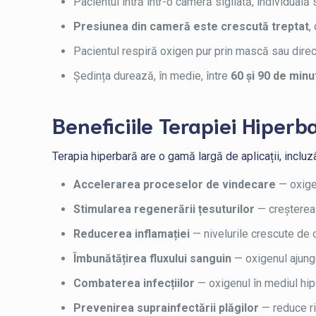
Pacientul intră într-o cameră sigilată, individual
Presiunea din cameră este crescută treptat
,
Pacientul respiră oxigen pur prin mască sau direc
Ședința durează, în medie, între
60 și 90 de minu
Beneficiile Terapiei Hiperb
Terapia hiperbară are o gamă largă de aplicații, incluz
Accelerarea proceselor de vindecare
— oxigen
Stimularea regenerării țesuturilor
— creșterea 
Reducerea inflamației
— nivelurile crescute de 
Îmbunătățirea fluxului sanguin
— oxigenul ajunge
Combaterea infecțiilor
— oxigenul în mediul hip
Prevenirea suprainfectării plăgilor
— reduce ris