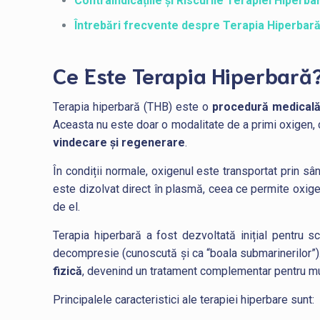
Contraindicațiile și Riscurile Terapiei Hiperba
Întrebări frecvente despre Terapia Hiperbar
Ce Este Terapia Hiperbară
Terapia hiperbară (THB) este o
procedură medicală 
Aceasta nu este doar o modalitate de a primi oxigen, 
vindecare și regenerare
.
În condiții normale, oxigenul este transportat prin sâ
este dizolvat direct în plasmă, ceea ce permite oxig
de el.
Terapia hiperbară a fost dezvoltată inițial pentru sc
decompresie (cunoscută și ca “boala submarinerilor”).
fizică
, devenind un tratament complementar pentru mul
Principalele caracteristici ale terapiei hiperbare sunt: