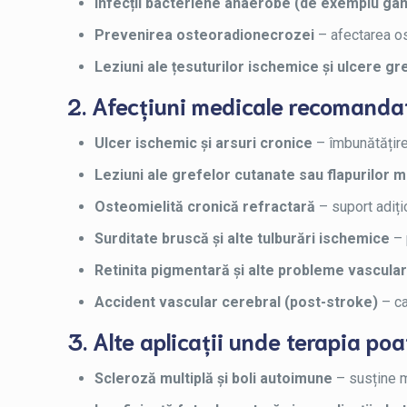
Infecții bacteriene anaerobe (de exemplu ga
Prevenirea osteoradionecrozei
– afectarea os
Leziuni ale țesuturilor ischemice și ulcere gr
2. Afecțiuni medicale recomanda
Ulcer ischemic și arsuri cronice
– îmbunătățirea
Leziuni ale grefelor cutanate sau flapurilor 
Osteomielită cronică refractară
– suport adițio
Surditate bruscă și alte tulburări ischemice
– 
Retinita pigmentară și alte probleme vascula
Accident vascular cerebral (post-stroke)
– ca
3. Alte aplicații unde terapia poat
Scleroză multiplă și boli autoimune
– susține m