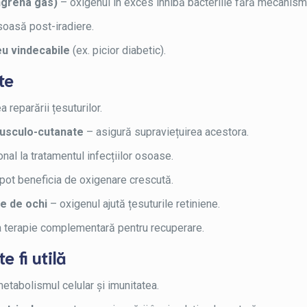
ngrena gas)
– oxigenul în exces inhibă bacteriile fără mecanism
oasă post-iradiere.
eu vindecabile
(ex. picior diabetic).
te
 reparării țesuturilor.
musculo-cutanate
– asigură supraviețuirea acestora.
nal la tratamentul infecțiilor osoase.
pot beneficia de oxigenare crescută.
re de ochi
– oxigenul ajută țesuturile retiniene.
 terapie complementară pentru recuperare.
e fi utilă
etabolismul celular și imunitatea.