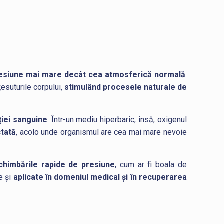
presiune mai mare decât cea atmosferică normală
.
esuturile corpului,
stimulând procesele naturale de
ției sanguine
. Într-un mediu hiperbaric, însă, oxigenul
ctată
, acolo unde organismul are cea mai mare nevoie
chimbările rapide de presiune
, cum ar fi boala de
e și
aplicate în domeniul medical și în recuperarea