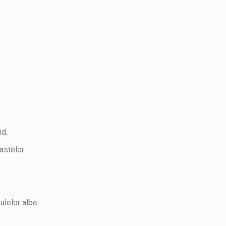
.
id.
astelor.
ulelor albe.