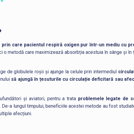
re
ă
?
prin care pacientul respiră oxigen pur într-un mediu cu 
ci o metodă care maximizează absorbția acestuia în sânge și în ț
nge de globulele roșii și ajunge la celule prin intermediul
circula
enului
să ajungă în țesuturile cu circulație deficitară sau afe
ufundători și aviatori, pentru a trata
problemele legate de s
 De-a lungul timpului, beneficiile acestei metode au fost studiat
tiple afecțiuni.