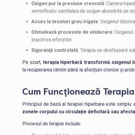
Oxigen pur la presiune crescută
: Camera hiper
semnificativ cantitatea de oxigen absorbită de o
Acces la țesuturi greu irigate
: Oxigenul dizolva
Stimulează procesele de vindecare
: Oxigenul
împotriva infecțiilor.
Siguranță controlată
: Terapia se desfășoară sub
Pe scurt,
terapia hiperbară transformă oxigenul î
la recuperarea rănilor până la afecțiuni cronice și pro
Cum Funcționează Terapia
Principiul de bază al terapiei hiperbare este simplu:
zonele corpului cu circulație deficitară sau afect
Procesul de terapie include: