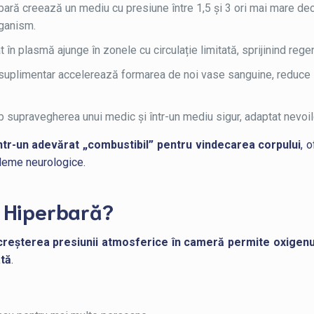
bară creează un mediu cu presiune între 1,5 și 3 ori mai mare d
rganism.
t în plasmă ajunge în zonele cu circulație limitată, sprijinind rege
 suplimentar accelerează formarea de noi vase sanguine, reduce inf
 supravegherea unui medic și într-un mediu sigur, adaptat nevoilo
ntr-un adevărat „combustibil” pentru vindecarea corpului
, 
bleme neurologice.
 Hiperbară?
creșterea presiunii atmosferice în cameră permite oxigenulu
ată
.