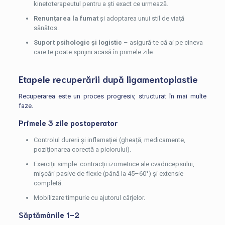
kinetoterapeutul pentru a ști exact ce urmează.
Renunțarea la fumat
și adoptarea unui stil de viață
sănătos.
Suport psihologic și logistic
– asigură-te că ai pe cineva
care te poate sprijini acasă în primele zile.
Etapele recuperării după ligamentoplastie
Recuperarea este un proces progresiv, structurat în mai multe
faze.
Primele 3 zile postoperator
Controlul durerii și inflamației (gheață, medicamente,
poziționarea corectă a piciorului).
Exerciții simple: contracții izometrice ale cvadricepsului,
mișcări pasive de flexie (până la 45–60°) și extensie
completă.
Mobilizare timpurie cu ajutorul cârjelor.
Săptămânile 1–2