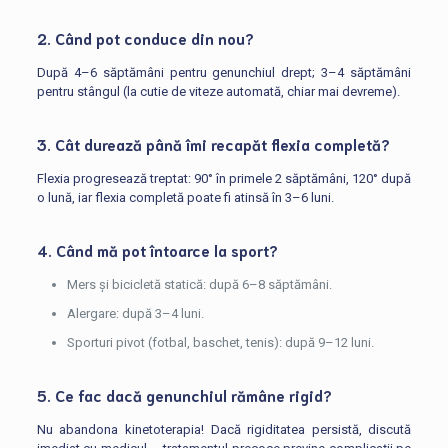
2. Când pot conduce din nou?
După 4–6 săptămâni pentru genunchiul drept; 3–4 săptămâni
pentru stângul (la cutie de viteze automată, chiar mai devreme).
3. Cât durează până îmi recapăt flexia completă?
Flexia progresează treptat: 90° în primele 2 săptămâni, 120° după
o lună, iar flexia completă poate fi atinsă în 3–6 luni.
4. Când mă pot întoarce la sport?
Mers și bicicletă statică: după 6–8 săptămâni.
Alergare: după 3–4 luni.
Sporturi pivot (fotbal, baschet, tenis): după 9–12 luni.
5. Ce fac dacă genunchiul rămâne rigid?
Nu abandona kinetoterapia! Dacă rigiditatea persistă, discută