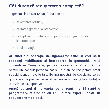
Cât durează recuperarea completă?
În general, între 6 și 12 luni, în funcție de:
severitatea leziunii,
calitatea grefei și a intervenției,
disciplina pacientului în respectarea programului de
kinetoterapie,
stilul de viață.
Ai suferit o operație de ligamentoplastie și vrei să-ți
recapeți mobilitatea și încrederea în genunchi?
Dacă
locuiești
în Timișoara, programează-te la Kineto Klinik
pentru un consult personalizat și un plan de recuperare creat
special pentru nevoile tale. Echipa noastră de specialiști te va
ghida pas cu pas, astfel încât să revii în siguranță la activitățile
tale zilnice sau sportive.
Apasă butonul din dreapta jos al paginii și fă rapid o
programare telefonică cu unul dintre experții noștri în
recuperare medicală.