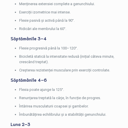
Menținerea extensiei complete a genunchiului.
Exerciții izometrice mai intense.
Flexie pasivă și activă până la 90°.
Ridicări ale membrului la 60°.
Săptămânile 3–4
Flexie progresivă până la 100–120°.
Bicicletă statică la intensitate redusă (inițial câteva minute,
crescând treptat).
Creșterea rezistenței musculare prin exerciții controlate.
Săptămânile 4–6
Flexia poate ajunge la 125°.
Renunțarea treptată la cârje, în funcție de progres.
Întărirea musculaturii coapsei și gambelor.
Îmbunătățirea echilibrului și a stabilității genunchiului.
Luna 2–3