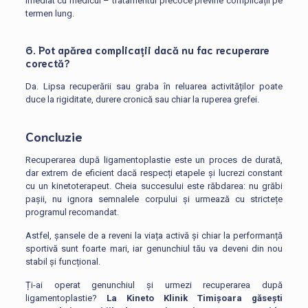
imediat cu medicul – tratamentul precoce previne complicații pe
termen lung.
6. Pot apărea complicații dacă nu fac recuperare
corectă?
Da. Lipsa recuperării sau graba în reluarea activităților poate
duce la rigiditate, durere cronică sau chiar la ruperea grefei.
Concluzie
Recuperarea după ligamentoplastie este un proces de durată,
dar extrem de eficient dacă respecți etapele și lucrezi constant
cu un kinetoterapeut. Cheia succesului este răbdarea: nu grăbi
pașii, nu ignora semnalele corpului și urmează cu strictețe
programul recomandat.
Astfel, șansele de a reveni la viața activă și chiar la performanță
sportivă sunt foarte mari, iar genunchiul tău va deveni din nou
stabil și funcțional.
Ți-ai operat genunchiul și urmezi recuperarea după
ligamentoplastie?
La Kineto Klinik Timișoara găsești