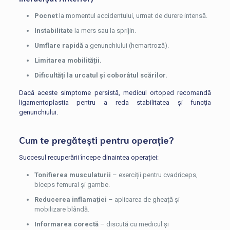
Pocnet
la momentul accidentului, urmat de durere intensă.
Instabilitate
la mers sau la sprijin.
Umflare rapidă
a genunchiului (hemartroză).
Limitarea mobilității.
Dificultăți la urcatul și coborâtul scărilor.
Dacă aceste simptome persistă, medicul ortoped recomandă
ligamentoplastia pentru a reda stabilitatea și funcția
genunchiului.
Cum te pregătești pentru operație?
Succesul recuperării începe dinaintea operației:
Tonifierea musculaturii
– exerciții pentru cvadriceps,
biceps femural și gambe.
Reducerea inflamației
– aplicarea de gheață și
mobilizare blândă.
Informarea corectă
– discută cu medicul și