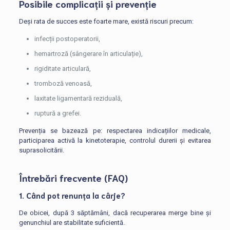
Posibile complicații și prevenție
Deși rata de succes este foarte mare, există riscuri precum:
infecții postoperatorii,
hemartroză (sângerare în articulație),
rigiditate articulară,
tromboză venoasă,
laxitate ligamentară reziduală,
ruptură a grefei.
Prevenția se bazează pe: respectarea indicațiilor medicale,
participarea activă la kinetoterapie, controlul durerii și evitarea
suprasolicitării.
Întrebări frecvente (FAQ)
1. Când pot renunța la cârje?
De obicei, după 3 săptămâni, dacă recuperarea merge bine și
genunchiul are stabilitate suficientă.