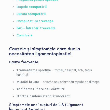
Etapele recuperării
Durata recuperării
Complicații și prevenție
FAQ – Întrebări frecvente
Concluzie
Cauzele și simptomele care duc la
necesitatea ligamentoplastiei
Cauze frecvente
Traumatisme sportive
– fotbal, baschet, schi, tenis,
handbal.
Mișcări bruște
– pivotări sau schimbări rapide de direcție.
Accidente rutiere sau căzături.
Efort fizic intens efectuat incorect.
Simptomele unei rupturi de LIA (Ligament
Încrucișat Anterior)