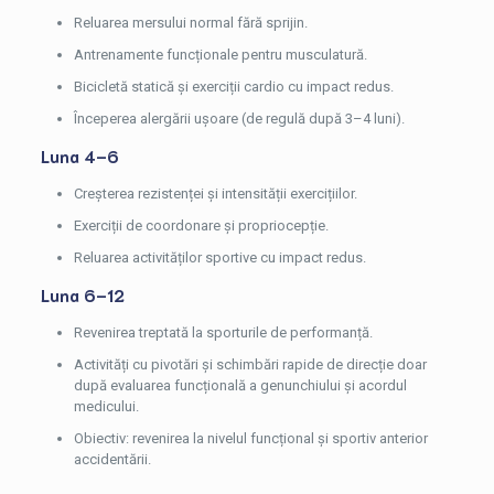
Reluarea mersului normal fără sprijin.
Antrenamente funcționale pentru musculatură.
Bicicletă statică și exerciții cardio cu impact redus.
Începerea alergării ușoare (de regulă după 3–4 luni).
Luna 4–6
Creșterea rezistenței și intensității exercițiilor.
Exerciții de coordonare și propriocepție.
Reluarea activităților sportive cu impact redus.
Luna 6–12
Revenirea treptată la sporturile de performanță.
Activități cu pivotări și schimbări rapide de direcție doar
după evaluarea funcțională a genunchiului și acordul
medicului.
Obiectiv: revenirea la nivelul funcțional și sportiv anterior
accidentării.