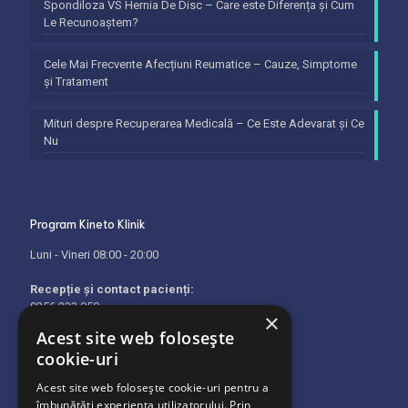
Spondiloza VS Hernia De Disc – Care este Diferența și Cum
Le Recunoaștem?
Cele Mai Frecvente Afecțiuni Reumatice – Cauze, Simptome
și Tratament
Mituri despre Recuperarea Medicală – Ce Este Adevarat și Ce
Nu
Program Kineto Klinik
Luni - Vineri 08:00 - 20:00
Recepție și contact pacienți:
0256 233 950
×
Acest site web folosește
Programare telefonică:
cookie-uri
0736 624 850
Acest site web folosește cookie-uri pentru a
Politica de utilizare a cookie-urilor
îmbunătăți experiența utilizatorului. Prin