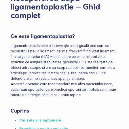
ligamentoplastie – Ghid
complet
Ce este ligamentoplastia?
Ligamentoplastia este o intervenție chirurgicală prin care se
reconstruiește un ligament, cel mai frecvent fiind vizat ligamentul
încrucișat anterior (LIA) – unul dintre cele mai importante
structuri ce asigură stabilitatea genunchiului. Este realizată de
obicei artroscopic și are ca scop restabilirea funcției normale a
articulației, prevenirea instabilității și reducerea riscului de
deteriorare a meniscului sau apariția artrozei.
Această operație este recomandată mai ales pacienților tineri,
activi, sau sportivilor care practică sporturi ce implică schimbări
bruște de direcție, sărituri sau opriri rapide.
Cuprins
Cauzele și simptomele
Pregătirea pentru operație