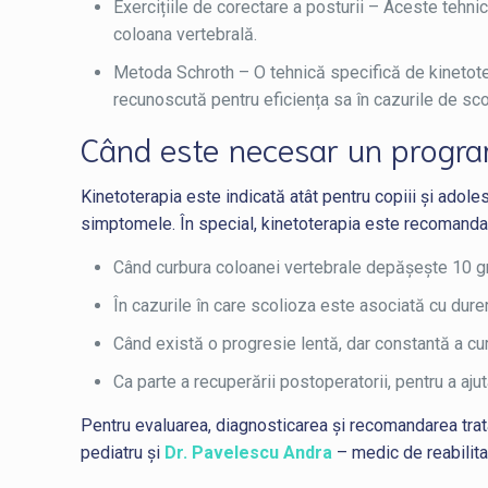
Exercițiile de corectare a posturii – Aceste tehni
coloana vertebrală.
Metoda Schroth – O tehnică specifică de kinetoterap
recunoscută pentru eficiența sa în cazurile de sco
Când este necesar un progra
Kinetoterapia este indicată atât pentru copiii și adoles
simptomele. În special, kinetoterapia este recomandată
Când curbura coloanei vertebrale depășește 10 gra
În cazurile în care scolioza este asociată cu dure
Când există o progresie lentă, dar constantă a cur
Ca parte a recuperării postoperatorii, pentru a ajut
Pentru evaluarea, diagnosticarea și recomandarea tratam
pediatru și
Dr. Pavelescu Andra
– medic de reabilita