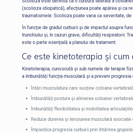
Scolioza este definită ca o curbură laterală a coloane
(scolioza idiopatică), afecțiunea poate apărea și ca r
traumatismele. Scolioza poate varia ca severitate, de 
În funcție de gradul curburii și de impactul asupra fun
trunchiului și, în cazuri grave, dificultăți respiratorii.
este o parte esențială a planului de tratament.
Ce este kinetoterapia și cum 
Kinetoterapia, cunoscută și sub numele de terapie fizic
a îmbunătăți funcția musculară și a preveni progresia c
Întări musculatura care susține coloana vertebral
Îmbunătăți postura și alinierea coloanei vertebral
Îmbunătăți flexibilitatea și mobilitatea articulațiilor
Reduce durerea și tensiunea musculară asociate 
Împiedica progresia curburii prin întărirea grupel