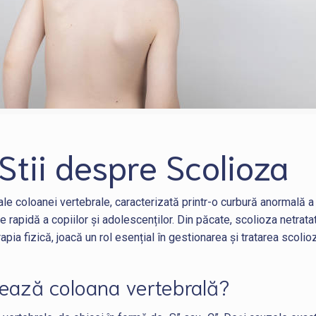
Stii despre Scolioza
ale coloanei vertebrale, caracterizată printr-o curbură anormală 
rapidă a copiilor și adolescenților. Din păcate, scolioza netratat
apia fizică, joacă un rol esențial în gestionarea și tratarea scolio
tează coloana vertebrală?