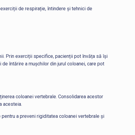
erciții de respirație, întindere și tehnici de
 Prin exerciții specifice, pacienții pot învăța să își
e întărire a mușchilor din jurul coloanei, care pot
sținerea coloanei vertebrale. Consolidarea acestor
a acesteia.
e pentru a preveni rigiditatea coloanei vertebrale și