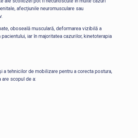
te ale scoliozei pot fi necunoscute în multe cazuri
genitale, afecțiunile neuromusculare sau
v.
e spate, oboseală musculară, deformarea vizibilă a
 pacientului, iar în majoritatea cazurilor, kinetoterapia
și a tehnicilor de mobilizare pentru a corecta postura,
a are scopul de a: