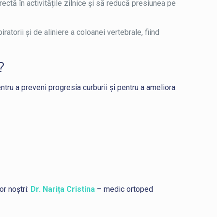
ectă în activitățile zilnice și să reducă presiunea pe
atorii și de aliniere a coloanei vertebrale, fiind
?
entru a preveni progresia curburii și pentru a ameliora
or noștri:
Dr. Narița Cristina
– medic ortoped