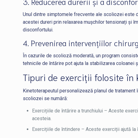
3. Reducerea durerii și a disconfor
Unul dintre simptomele frecvente ale scoliozei este d
acestei dureri prin relaxarea mușchilor tensionați și îm
disconfortului.
4. Prevenirea intervențiilor chirur
În cazurile de scolioză moderată, un program consistent
tehnicile de întărire pot ajuta la stabilizarea coloane
Tipuri de exerciții folosite î
Kinetoterapeutul personalizează planul de tratament în f
scoliozei se numără:
Exercițiile de întărire a trunchiului – Aceste exer
acesteia.
Exercițiile de întindere – Aceste exerciții ajută la î