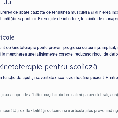
tului
urerea de spate cauzată de tensiunea musculară și alinierea inco
bunătățirea posturii. Exercițiile de întindere, tehnicile de masaj ș
gicale
 de kinetoterapie poate preveni progresia curburii și, implicit, nec
i și la menținerea unei aliniamente corecte, reducând riscul de de
n kinetoterapie pentru scolioză
uncție de tipul și severitatea scoliozei fiecărui pacient. Printre 
ciții au scopul de a întări mușchii abdominali și paravertebrali, s
mbunătățirea flexibilității coloanei și a articulațiilor, prevenind ri