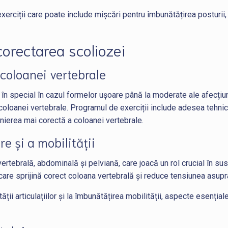
rciții care poate include mișcări pentru îmbunătățirea posturii, ex
corectarea scoliozei
i coloanei vertebrale
n special în cazul formelor ușoare până la moderate ale afecțiunii.
loanei vertebrale. Programul de exerciții include adesea tehnici d
alinierea mai corectă a coloanei vertebrale.
e și a mobilității
ertebrală, abdominală și pelviană, care joacă un rol crucial în su
 care sprijină corect coloana vertebrală și reduce tensiunea asupr
ății articulațiilor și la îmbunătățirea mobilității, aspecte esențial