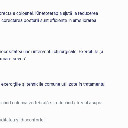
rectă a coloanei. Kinetoterapia ajută la reducerea
i corectarea posturii sunt eficiente în ameliorarea
esitatea unei intervenții chirurgicale. Exercițiile și
formare severă.
exercițiile și tehnicile comune utilizate în tratamentul
usținând coloana vertebrală și reducând stresul asupra
giditatea și disconfortul.