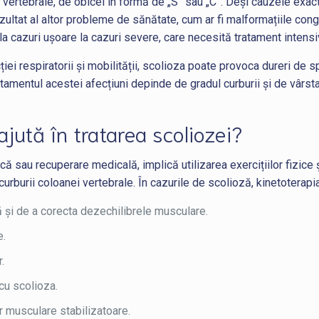
i vertebrale, de obicei în formă de „S” sau „C”. Deși cauzele exac
ezultat al altor probleme de sănătate, cum ar fi malformațiile con
la cazuri ușoare la cazuri severe, care necesită tratament intensi
cției respiratorii și mobilității, scolioza poate provoca dureri d
 Tratamentul acestei afecțiuni depinde de gradul curburii și de vârsta
ajută în tratarea scoliozei?
ă sau recuperare medicală, implică utilizarea exercițiilor fizice 
urburii coloanei vertebrale. În cazurile de scolioză, kinetoterapi
ă și de a corecta dezechilibrele musculare.
e.
.
cu scolioza.
or musculare stabilizatoare.