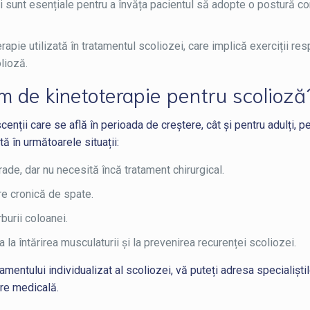
ci sunt esențiale pentru a învăța pacientul să adopte o postură cor
ie utilizată în tratamentul scoliozei, care implică exerciții respir
lioză.
m de kinetoterapie pentru scolioză
cenții care se află în perioada de creștere, cât și pentru adulți, p
 în următoarele situații:
de, dar nu necesită încă tratament chirurgical.
re cronică de spate.
burii coloanei.
a la întărirea musculaturii și la prevenirea recurenței scoliozei.
entului individualizat al scoliozei, vă puteți adresa specialiștil
re medicală.