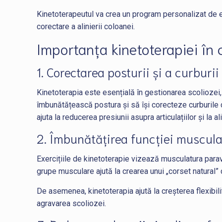
Kinetoterapeutul va crea un program personalizat de exe
corectare a alinierii coloanei.
Importanța kinetoterapiei în 
1. Corectarea posturii și a curburi
Kinetoterapia este esențială în gestionarea scoliozei, î
îmbunătățească postura și să își corecteze curburile co
ajuta la reducerea presiunii asupra articulațiilor și la 
2. Îmbunătățirea funcției muscular
Exercițiile de kinetoterapie vizează musculatura parav
grupe musculare ajută la crearea unui „corset natural”
De asemenea, kinetoterapia ajută la creșterea flexibilit
agravarea scoliozei.